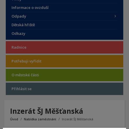
Informace o ovzduší
Odpady
Dětská hřiště
Odkazy
Radnice
Potřebuji vyřídit
O městské části
Přihlásit se
Inzerát ŠJ Měšťanská
Úvod
Nabídka zaměstnání
Inzerát ŠJ Měšťanská