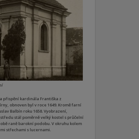
ní
a přispění kardinála Františka z
írny, obnoven byl v roce 1649. Kromě farní
uslav Balbín roku 1658. Vyobrazení,
středu stál poměrně velký kostel s průčelní
é době raně barokní podobu. V okruhu kolem
vými střechami s lucernami.