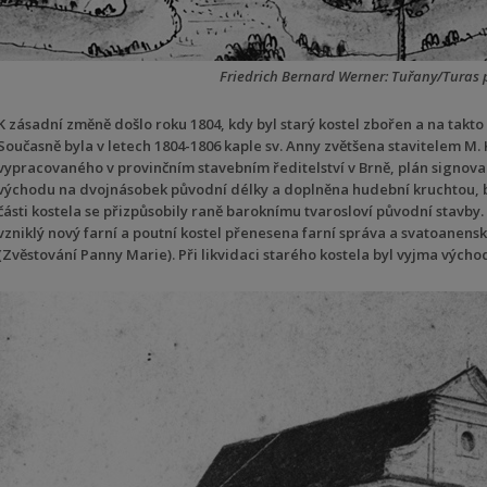
Friedrich Bernard Werner: Tuřany/Turas 
K zásadní změně došlo roku 1804, kdy byl starý kostel zbořen a na takto 
Současně byla v letech 1804-1806 kaple sv. Anny zvětšena stavitelem M
vypracovaného v provinčním stavebním ředitelství v Brně, plán signoval
východu na dvojnásobek původní délky a doplněna hudební kruchtou, by
části kostela se přizpůsobily raně baroknímu tvarosloví původní stavby.
vzniklý nový farní a poutní kostel přenesena farní správa a svatoanen
(Zvěstování Panny Marie). Při likvidaci starého kostela byl vyjma výcho