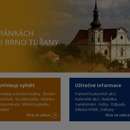
TRÁNKÁCH
TI BRNO TUŘANY
otřebuji vyřídit
Užitečné informace
ntakty a úřední hodiny
Životní
Partneři kulturních akcí
ostředí
Sociální péče
Matrika
Kalendář akcí
Nabídka
omunikace
Místní poplatky
zaměstnání
Volby
Odpady
tatní
Dětská hřiště
Odkazy
Více ze sekce
Více ze sekc