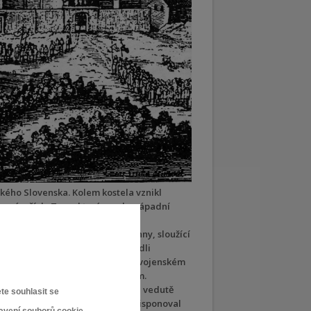
ského Slovenska. Kolem kostela vznikl
í v nárožích. Zvon, který vysel v západní
 ambitu raně barokní kapli sv. Anny, sloužící
eni někteří jezuité, kteří zde vedli
ší kostel – zakreslena ještě na I. vojenském
avba s výrazným západním štítem.
 a dalších drobnějších staveb na vedutě
te souhlasit se
 vrcholné podobě. Barokní areál disponoval