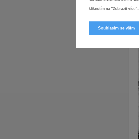
shromažďováním všech soubor
kliknutím na "Zobrazit více"..
Souhlasím se vším