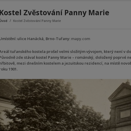
Kostel Zvěstování Panny Marie
Úvod
Kostel Zvěstování Panny Marie
Umístění: ulice Hanácká, Brno-Tuřany:
mapy.com
Areál tuřanského kostela prošel velmi složitým vývojem, který není v d
Původně zde stával kostel Panny Marie – románský, doložený poprvé nep
hřbitově, mezi dnešním kostelem a jezuitskou rezidencí, na místě novob
roku 1901.