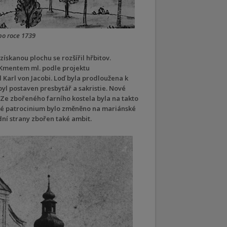
po roce 1739
získanou plochu se rozšířil hřbitov.
. Kmentem ml. podle projektu
 Karl von Jacobi. Loď byla prodloužena k
l postaven presbytář a sakristie. Nové
 Ze zbořeného farního kostela byla na takto
ské patrocinium bylo změněno na mariánské
dní strany zbořen také ambit.