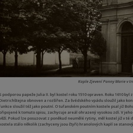
Kaple Zjevení Panny Marie v tr
S podporou papeže Julia II. byl kostel roku 1510 opraven. Roku 1610 byl z
Dietrichštejna obnoven a rozšířen. Za švédského vpádu sloužil jako kon
funkce sloužil též jako poutní. O tuřanském poutním kostele psal již Boh
připojené k tomuto spisu, zachycuje areál ohrazený vysokou zdí. V jeho 
věží. Pokud lze posuzovat z poněkud neumělé rytiny, měl kostel již v t
kostela stálo několik (zachyceny jsou čtyři) hranolových kaplí se stano