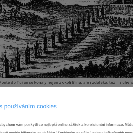
Poutě do Tuřan se konaly nejen z okolí Brna, ale i zdaleka, též z uher
patrně ve 2.polovině 17. století čtyřkřídlý obdélný ambit se čtveřicí kapl
průčelní věži, byl ulit roku 1484.
V letech 1693-1698 postavil Jan Křtitel Erna severně od starého kostela a
s používáním cookies
jezuitské rezidenci. Pod kaplí byla zřízena hrobka, v níž jsou snad pohřb
duchovní správu v letech 1666-1773. Také tato kaple je – stejně jako star
mapování, ve srovnání se starým kostelem jako drobnější bezvěžová st
Mnohem výstižnější je však zobrazení obou kostelů, jezuitské rezidence
bychom vám poskytli co nejlepší online zážitek a konzistentní informace. Může
F.M.Wernera někdy z poloviny 18. století, zachycující celý areál v jeho