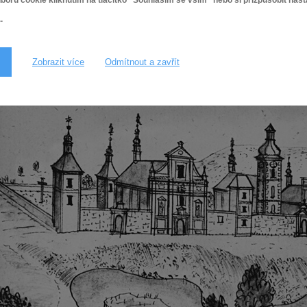
ů cookie kliknutím na tlačítko "Souhlasím se vším" nebo si přizpůsobit nas
vedle kostelní věže ještě třemi věžemi v západní frontě celého komplex
branami. Hranolové věže stály v severozápadním a jihozápadním nárož
.
Zobrazit více
Odmítnout a zavřít