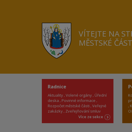
VÍTEJTE NA S
MĚSTSKÉ ČÁS
Radnice
P
Aktuality
Volené orgány
Úřední
Ko
deska
Povinné informace
pr
Rozpočet městské části
Veřejné
K
zakázky
Zveřejňování smluv
Os
Více ze sekce