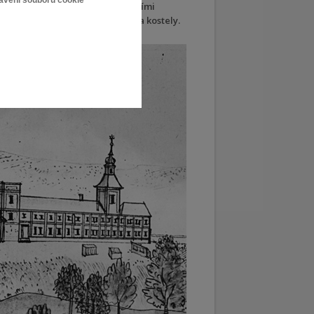
tavení souborů cookie
u, tvořené vysokou zdí se vstupními
í komplexu a rovněž mezi oběma kostely.