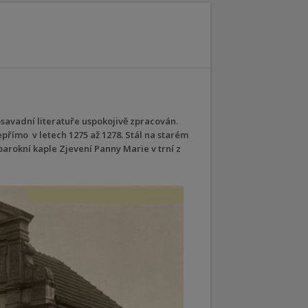
osavadní literatuře uspokojivě zpracován.
římo v letech 1275 až 1278. Stál na starém
arokní kaple Zjevení Panny Marie v trní z