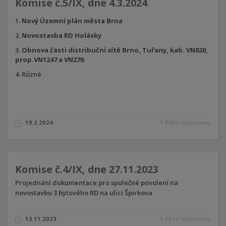
Komise č.5/IX, dne 4.3.2024
Nový Územní plán města Brna
Novostavba RD Holásky
Obnova části distribuční sítě Brno, Tuřany, kab. VN820,
prop.VN1247 a VN276
Různé
19.2.2024
1 090× zobrazeno
Komise č.4/IX, dne 27.11.2023
Projednání dokumentace pro společné povolení na
novostavbu 3 bytového RD na ulici Špirkova
13.11.2023
1 061× zobrazeno