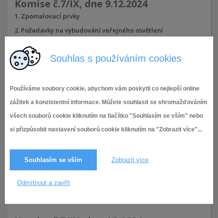
Komise č.7/IX, dne 9.12.2024
Zpomalovací prvky
Požadavky na vybudování veřejného osvětlení
Různé
Souhlas s používáním cookies
24.11.2024
862× zobrazeno
Používáme soubory cookie, abychom vám poskytli co nejlepší online
zážitek a konzistentní informace. Můžete souhlasit se shromažďováním
Komise č.6/IX, dne 18.3.2024
všech souborů cookie kliknutím na tlačítko "Souhlasím se vším" nebo
Nařízení o požadavcích na výstavbu (brněnské stavební
si přizpůsobit nastavení souborů cookie kliknutím na "Zobrazit více"...
předpisy)
Různé
Souhlasím se vším
Zobrazit více
5.3.2024
991× zobrazeno
Odmítnout a zavřít