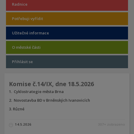
Radnice
Potřebuji vyřídit
Užitečné informace
O městské části
Přihlásit se
Komise č.14/IX, dne 18.5.2026
Cyklostrategie města Brna
Novostavba BD v Brněnských Ivanovicích
Různé
14.5.2026
307× zobrazeno