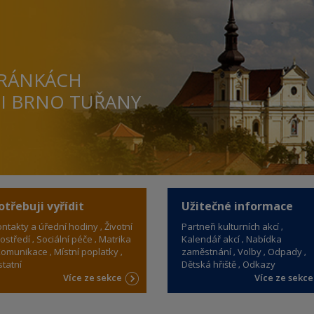
TRÁNKÁCH
TI BRNO TUŘANY
otřebuji vyřídit
Užitečné informace
ntakty a úřední hodiny
Životní
Partneři kulturních akcí
ostředí
Sociální péče
Matrika
Kalendář akcí
Nabídka
omunikace
Místní poplatky
zaměstnání
Volby
Odpady
tatní
Dětská hřiště
Odkazy
Více ze sekce
Více ze sekc