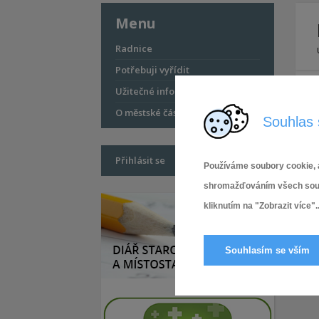
Menu
Radnice
Potřebuji vyřídit
Užitečné informace
O městské části
Souhlas 
Přihlásit se
Používáme soubory cookie, a
shromažďováním všech soubor
kliknutím na "Zobrazit více"..
Souhlasím se vším