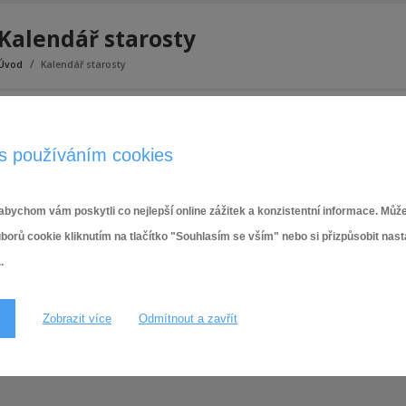
Kalendář starosty
Úvod
Kalendář starosty
Obsah stránky se připravuje..
s používáním cookies
bychom vám poskytli co nejlepší online zážitek a konzistentní informace. Může
ů cookie kliknutím na tlačítko "Souhlasím se vším" nebo si přizpůsobit nas
.
Zobrazit více
Odmítnout a zavřít