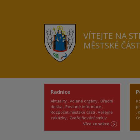
VÍTEJTE NA S
MĚSTSKÉ ČÁS
Radnice
P
Aktuality
Volené orgány
Úřední
Ko
deska
Povinné informace
pr
Rozpočet městské části
Veřejné
K
zakázky
Zveřejňování smluv
Os
Více ze sekce