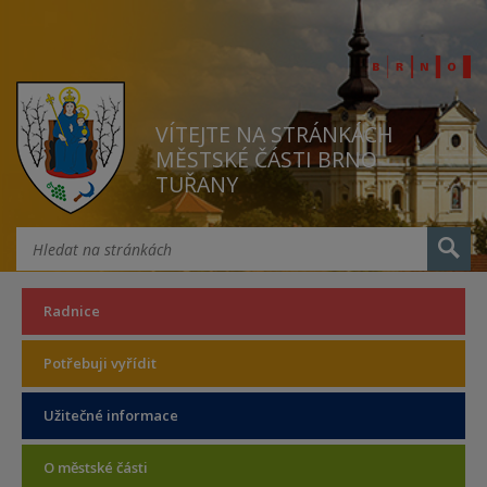
VÍTEJTE NA STRÁNKÁCH
MĚSTSKÉ ČÁSTI BRNO
TUŘANY
Radnice
Potřebuji vyřídit
Užitečné informace
O městské části