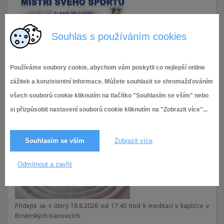
Souhlas s používáním cookies
Již dnes v 17 hod vás čeká Vernisáž výstavy s názvem Mistři svého
sportu. Těšíme se na vás ve Výstavním […]
Používáme soubory cookie, abychom vám poskytli co nejlepší online
Více informací zde..
zážitek a konzistentní informace. Můžete souhlasit se shromažďováním
všech souborů cookie kliknutím na tlačítko "Souhlasím se vším" nebo
6.8.2026
si přizpůsobit nastavení souborů cookie kliknutím na "Zobrazit více"...
Meditace se zpěvy z Taizé
Meditace se zpěvy z Taizé
Souhlasím se vším
Zobrazit více
Odmítnout a zavřít
Přidejte se v úterý 18.8.2026 od 17:40 hod k meditaci v kapličce v
Brněnských Ivanovicích.