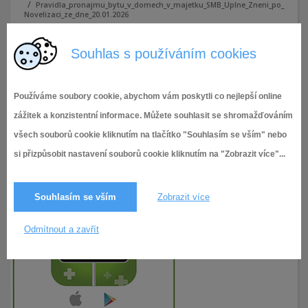
Pravidla_pronajmu_bytu_v_domech_v_majetku_SMB_Uplne_Zneni_po_
Novelizaci_ze_dne_20.01.2026
Souhlas s používáním cookies
Pravidla_pronajmu_bytu_v_domech_v_majetku_SMB_Uplne
_Zneni_po_Novelizaci_ze_dne_20.01.2026
Používáme soubory cookie, abychom vám poskytli co nejlepší online
zážitek a konzistentní informace. Můžete souhlasit se shromažďováním
všech souborů cookie kliknutím na tlačítko "Souhlasím se vším" nebo
si přizpůsobit nastavení souborů cookie kliknutím na "Zobrazit více"...
Souhlasím se vším
Zobrazit více
Odmítnout a zavřít