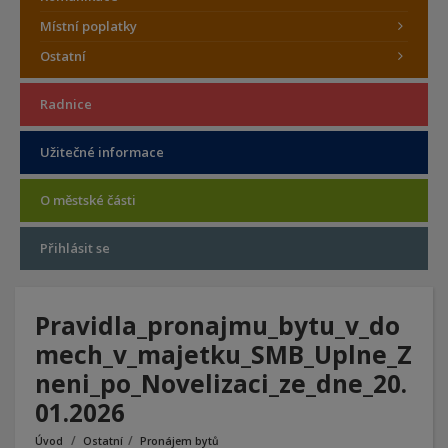
Místní poplatky
Ostatní
Radnice
Užitečné informace
O městské části
Přihlásit se
Pravidla_pronajmu_bytu_v_do
mech_v_majetku_SMB_Uplne_Z
neni_po_Novelizaci_ze_dne_20.
01.2026
Úvod
Ostatní
Pronájem bytů